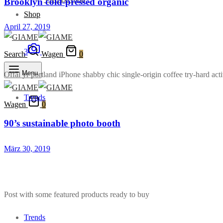
Brooklyn cold-pressed organic
Shop
April 27, 2019
3
Search
Wagen
0
Menu
Offal yr portland iPhone shabby chic single-origin coffee try-hard acti
Trends
Wagen
0
90’s sustainable photo booth
März 30, 2019
Post with some featured products ready to buy
Trends