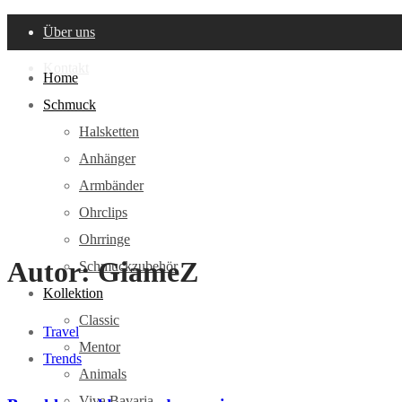
Über uns
Kontakt
Home
Schmuck
Halsketten
Anhänger
Armbänder
Ohrclips
Ohrringe
Autor:
GiameZ
Schmuckzubehör
Kollektion
Classic
Travel
Mentor
Trends
Animals
Viva Bavaria