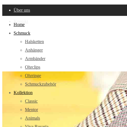
Über uns
Kontakt
Home
Schmuck
Halsketten
Anhänger
Armbänder
Ohrclips
Ohrringe
Schmuckzubehör
Kollektion
Classic
Mentor
Animals
Viva Bavaria