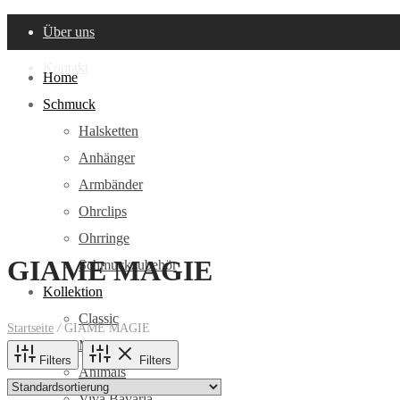
Über uns
Kontakt
Home
Schmuck
Halsketten
Anhänger
Armbänder
Ohrclips
Ohrringe
GIAME MAGIE
Schmuckzubehör
Kollektion
Classic
Startseite
/
GIAME MAGIE
Mentor
Filters
Filters
Animals
Viva Bavaria