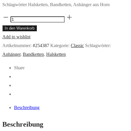
Schlagwörter Halsketten, Bandketten, Anhänger aus Horn
Anhänger
BlUME
In den Warenkorb
DES
Add to wishlist
LEBENS
Artikelnummer:
#254387
Kategorie:
Classic
Schlagwörter:
Menge
Anhänger
,
Bandketten
,
Halsketten
Share
Beschreibung
Beschreibung