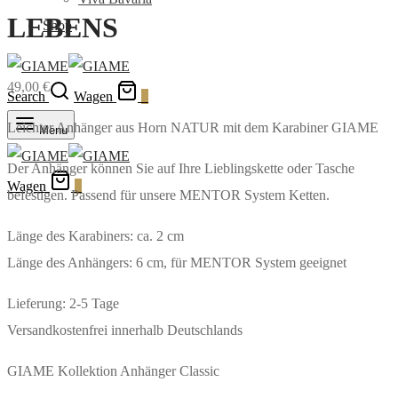
LEBENS
Shop
49,00
€
Search
Wagen
0
Leichter Anhänger aus Horn NATUR mit dem Karabiner GIAME
Menu
Der Anhänger können Sie auf Ihre Lieblingskette oder Tasche
Wagen
0
befestigen. Passend für unsere MENTOR System Ketten.
Länge des Karabiners: ca. 2 cm
Länge des Anhängers: 6 cm, für MENTOR System geeignet
Lieferung: 2-5 Tage
Versandkostenfrei innerhalb Deutschlands
GIAME Kollektion Anhänger Classic