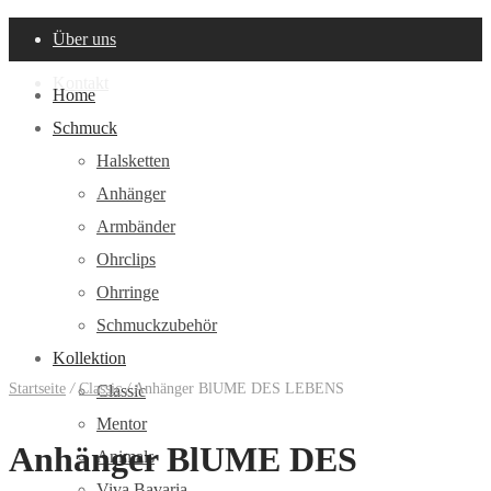
Über uns
Kontakt
Home
Schmuck
Halsketten
Anhänger
Armbänder
Ohrclips
Ohrringe
Schmuckzubehör
Kollektion
Startseite
/
Classic
/
Anhänger BlUME DES LEBENS
Classic
Mentor
Anhänger BlUME DES
Animals
Viva Bavaria