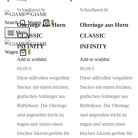
Schnellansicht
Schnellansicht
Search
Wagen
0
Ohrringe aus Horn
Ohrringe aus Horn
Menu
CLASSIC
CLASSIC
INFINITY
INFINITY
Wagen
0
Add to wishlist
Add to wishlist
89,00
€
89,00
€
Diese stillvollen vergoldete
Diese stillvollen vergoldete
Stecker mit einem leichten,
Stecker mit einem leichten,
grafischen Anhänger aus
grafischen Anhänger aus
Büffelhorn. Die Ohrringe
Büffelhorn. Die Ohrringe
sind angenehm leicht zu
sind angenehm leicht zu
tragen und setzen einen
tragen und setzen einen
frischen Akzent-perfekt für
frischen Akzent-perfekt für