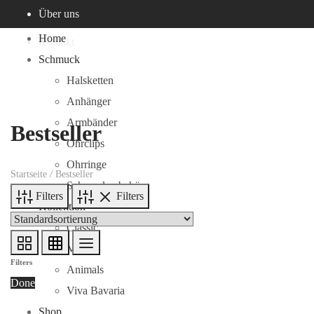
Über uns
Home
Kontakt
Schmuck
Halsketten
Anhänger
Armbänder
Bestseller
Ohrclips
Ohrringe
Startseite
/
Bestseller
Schmuckzubehör
Filters
Filters
Kollektion
Classic
Mentor
Filters
Animals
Done
Viva Bavaria
Shop