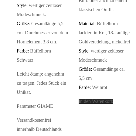
Büro oder auch zu einem
Style:
wertiger zeitloser
klassischen Outfit.
Modeschmuck.
Größe:
Gesamtlänge 5,5
Material:
Büffelhorn
cm. Durchmesser von dem
lackiert in Rot, 18-karätige
Hornelement 3,8 cm.
Goldveredelung, nickelfrei
Farbe:
Büffelhorn
Style:
wertiger zeitloser
Schwarz.
Modeschmuck
Größe:
Gesamtlänge ca.
Leicht &amp; angenehm
5,5 cm
zu tragen. Jedes Stück ein
Farde:
Weinrot
Unikat.
In den Warenkorb
Parameter GIAME
Versandkostenfrei
innerhalb Deutschlands