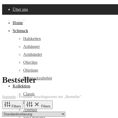
Über uns
Kontakt
Home
Schmuck
Halsketten
Anhänger
Armbänder
Ohrclips
Ohrringe
Bestseller
Schmuckzubehör
Kollektion
Classic
Startseite
/
Produkte verschlagwortet mit „Bestseller“
Mentor
Filters
Filters
Animals
Viva Bavaria